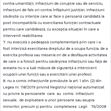
contra umanității, infracțiuni de corupție sau de serviciu,
infracțiuni de fals ori contra înfăptuirii justiției, infracțiuni
săvârșite cu intenție care ar face o persoană candidată la
post incompatibilă cu exercitarea funcției contractuale
pentru care candidează, cu excepția situației în care a
intervenit reabilitarea;
nu execută o pedeapsă complementară prin care i-a
fost interzisă exercitarea dreptului de a ocupa funcția, de a
exercita profesia sau meseria ori de a desfășura activitatea
de care s-a folosit pentru săvârșirea infracțiunii sau față de
aceasta nu s-a luat măsura de siguranță a interzicerii
ocupării unei funcții sau a exercitării unei profesii;
nu a comis infracțiunile prevăzute la art. 1 alin. (2) din
Legea nr. 118/2019 privind Registrul național automatizat
cu privire la persoanele care au comis infracțiuni
sexuale, de exploatare a unor persoane sau asupra
minorilor, precum și pentru completarea Legii 76/2008