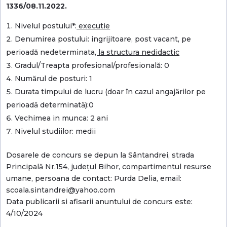
1336/08.11.2022.
Nivelul postului*:
executie
Denumirea postului: ingrijitoare, post vacant, pe
perioadă nedeterminata
, la structura nedidactic
Gradul/Treapta profesional/profesională: 0
Numărul de posturi: 1
Durata timpului de lucru (doar în cazul angajărilor pe
perioadă determinată):0
Vechimea in munca: 2 ani
Nivelul studiilor: medii
Dosarele de concurs se depun la Sântandrei, strada
Principală Nr.154, județul Bihor, compartimentul resurse
umane, persoana de contact: Purda Delia, email:
scoala.sintandrei@yahoo.com
Data publicarii si afisarii anuntului de concurs este:
4/10/2024